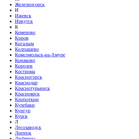
Железногорск
И
Ижевск
Иркутск
К
Кемерово
Киров
Когалым
Колпашево
Комсомольск-на-Амуре
Конаково
Королев
Кострома
Красногорск
Краснодар
Краснотурьинск
Красноярск
Кропоткин
Кулебаки
Кунгур
Курск
Л
Лесозаводск
Липецк
Люберцы