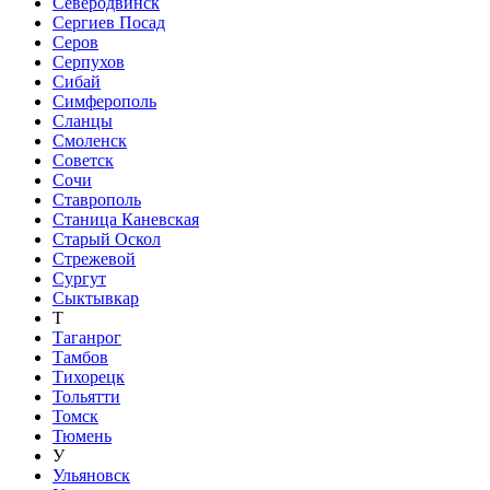
Северодвинск
Сергиев Посад
Серов
Серпухов
Сибай
Симферополь
Сланцы
Смоленск
Советск
Сочи
Ставрополь
Станица Каневская
Старый Оскол
Стрежевой
Сургут
Сыктывкар
Т
Таганрог
Тамбов
Тихорецк
Тольятти
Томск
Тюмень
У
Ульяновск