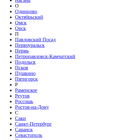
Нягань
О
Одинцово
Октябрьский
Омск
Орск
П
Павловский Посад
Первоуральск
Пермь
Петропавловск-Камчатский
Подольск
Псков
Пушкино
Пятигорск
Р
Раменское
Реутов
Россошь
Ростов-на-Дону
С
Саки
Санкт-Петербург
Саранск
Севастополь