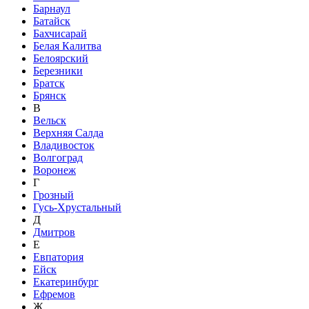
Барнаул
Батайск
Бахчисарай
Белая Калитва
Белоярский
Березники
Братск
Брянск
В
Вельск
Верхняя Салда
Владивосток
Волгоград
Воронеж
Г
Грозный
Гусь-Хрустальный
Д
Дмитров
Е
Евпатория
Ейск
Екатеринбург
Ефремов
Ж