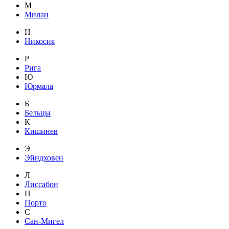
М
Милан
Н
Никосия
Р
Рига
Ю
Юрмала
Б
Бельцы
К
Кишинев
Э
Эйндховен
Л
Лиссабон
П
Порто
С
Сан-Мигел