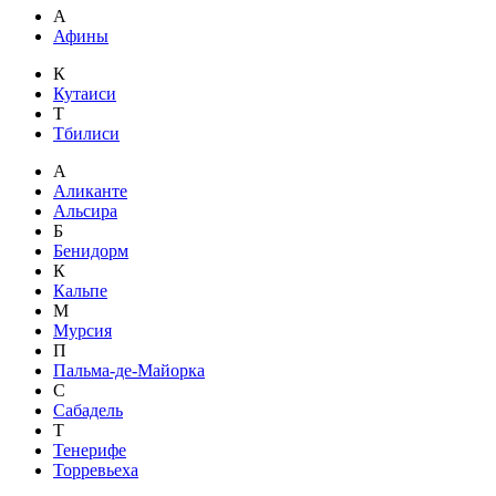
А
Афины
К
Кутаиси
Т
Тбилиси
А
Аликанте
Альсира
Б
Бенидорм
К
Кальпе
М
Мурсия
П
Пальма-де-Майорка
С
Сабадель
Т
Тенерифе
Торревьеха