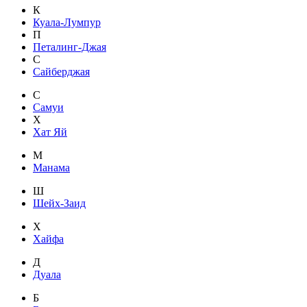
К
Куала-Лумпур
П
Петалинг-Джая
С
Сайберджая
С
Самуи
Х
Хат Яй
М
Манама
Ш
Шейх-Заид
Х
Хайфа
Д
Дуала
Б