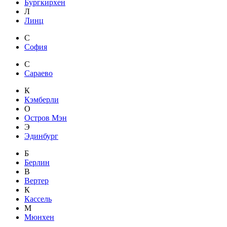
Бургкирхен
Л
Линц
С
София
С
Сараево
К
Кэмберли
О
Остров Мэн
Э
Эдинбург
Б
Берлин
В
Вертер
К
Кассель
М
Мюнхен