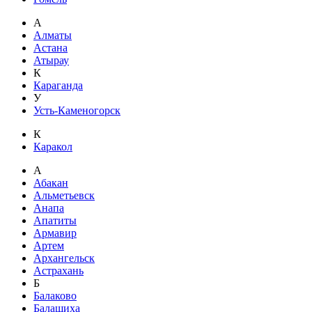
А
Алматы
Астана
Атырау
К
Караганда
У
Усть-Каменогорск
К
Каракол
А
Абакан
Альметьевск
Анапа
Апатиты
Армавир
Артем
Архангельск
Астрахань
Б
Балаково
Балашиха