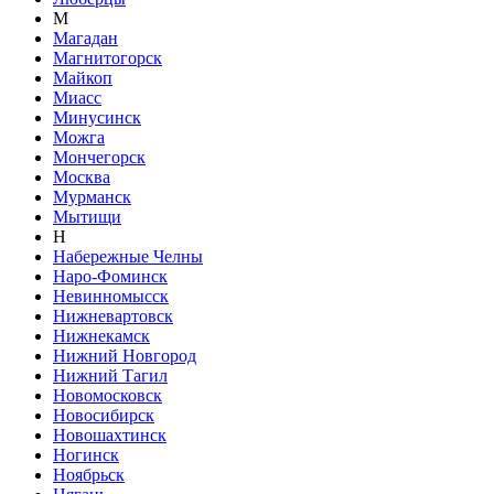
М
Магадан
Магнитогорск
Майкоп
Миасс
Минусинск
Можга
Мончегорск
Москва
Мурманск
Мытищи
Н
Набережные Челны
Наро-Фоминск
Невинномысск
Нижневартовск
Нижнекамск
Нижний Новгород
Нижний Тагил
Новомосковск
Новосибирск
Новошахтинск
Ногинск
Ноябрьск