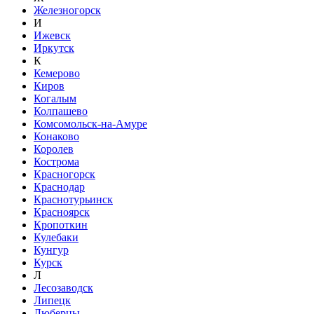
Железногорск
И
Ижевск
Иркутск
К
Кемерово
Киров
Когалым
Колпашево
Комсомольск-на-Амуре
Конаково
Королев
Кострома
Красногорск
Краснодар
Краснотурьинск
Красноярск
Кропоткин
Кулебаки
Кунгур
Курск
Л
Лесозаводск
Липецк
Люберцы