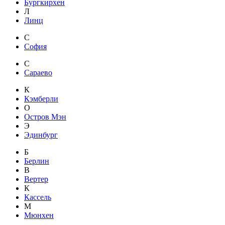
Бургкирхен
Л
Линц
С
София
С
Сараево
К
Кэмберли
О
Остров Мэн
Э
Эдинбург
Б
Берлин
В
Вертер
К
Кассель
М
Мюнхен