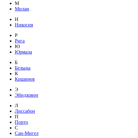
М
Милан
Н
Никосия
Р
Рига
Ю
Юрмала
Б
Бельцы
К
Кишинев
Э
Эйндховен
Л
Лиссабон
П
Порто
С
Сан-Мигел