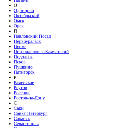
Нягань
О
Одинцово
Октябрьский
Омск
Орск
П
Павловский Посад
Первоуральск
Пермь
Петропавловск-Камчатский
Подольск
Псков
Пушкино
Пятигорск
Р
Раменское
Реутов
Россошь
Ростов-на-Дону
С
Саки
Санкт-Петербург
Саранск
Севастополь