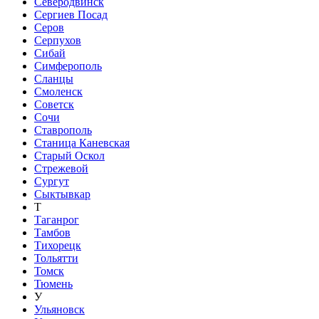
Северодвинск
Сергиев Посад
Серов
Серпухов
Сибай
Симферополь
Сланцы
Смоленск
Советск
Сочи
Ставрополь
Станица Каневская
Старый Оскол
Стрежевой
Сургут
Сыктывкар
Т
Таганрог
Тамбов
Тихорецк
Тольятти
Томск
Тюмень
У
Ульяновск