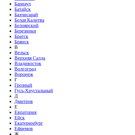
Барнаул
Батайск
Бахчисарай
Белая Калитва
Белоярский
Березники
Братск
Брянск
В
Вельск
Верхняя Салда
Владивосток
Волгоград
Воронеж
Г
Грозный
Гусь-Хрустальный
Д
Дмитров
Е
Евпатория
Ейск
Екатеринбург
Ефремов
Ж