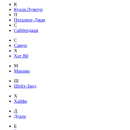
К
Куала-Лумпур
П
Петалинг-Джая
С
Сайберджая
С
Самуи
Х
Хат Яй
М
Манама
Ш
Шейх-Заид
Х
Хайфа
Д
Дуала
Б