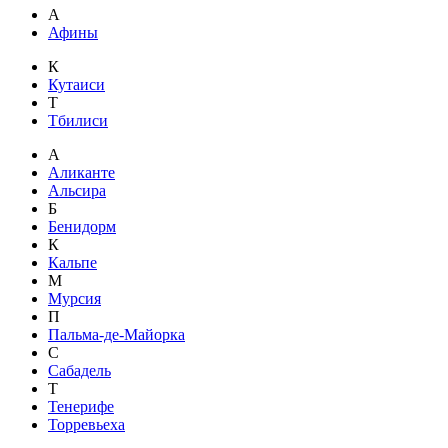
А
Афины
К
Кутаиси
Т
Тбилиси
А
Аликанте
Альсира
Б
Бенидорм
К
Кальпе
М
Мурсия
П
Пальма-де-Майорка
С
Сабадель
Т
Тенерифе
Торревьеха