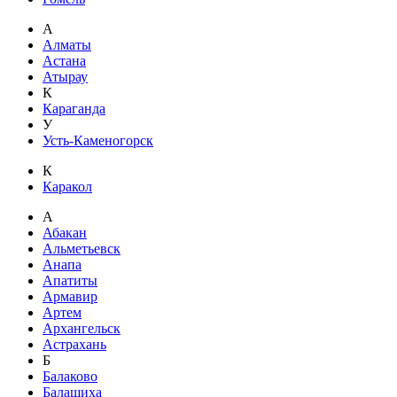
А
Алматы
Астана
Атырау
К
Караганда
У
Усть-Каменогорск
К
Каракол
А
Абакан
Альметьевск
Анапа
Апатиты
Армавир
Артем
Архангельск
Астрахань
Б
Балаково
Балашиха