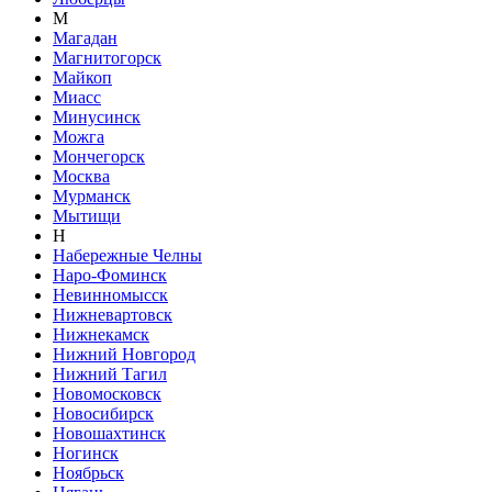
М
Магадан
Магнитогорск
Майкоп
Миасс
Минусинск
Можга
Мончегорск
Москва
Мурманск
Мытищи
Н
Набережные Челны
Наро-Фоминск
Невинномысск
Нижневартовск
Нижнекамск
Нижний Новгород
Нижний Тагил
Новомосковск
Новосибирск
Новошахтинск
Ногинск
Ноябрьск